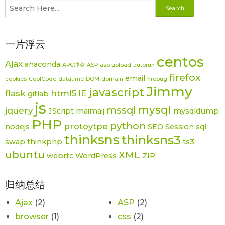
一片浮云
centos
Ajax
anaconda
APC冲突
ASP
asp upload
autorun
firefox
email
cookies
CoolCode
datatime
DOM
domain
firebug
Jimmy
javascript
flask
html5
IE
gitlab
js
mysql
mssql
jquery
JScript
maimaij
mysqldump
PHP
python
protoytpe
nodejs
SEO
Session
sql
thinksns
thinksns3
swap
thinkphp
ts3
ubuntu
XML
webrtc
WordPress
ZIP
归纳总结
Ajax
(2)
ASP
(2)
browser
(1)
css
(2)