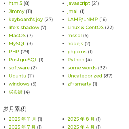
html5
(8)
javascript
(21)
Jimmy
(11)
jmail
(1)
keyboard's joy
(27)
LAMP/LNMP
(16)
life's shadow
(7)
Linux & CentOS
(22)
MacOS
(7)
mssql
(5)
MySQL
(3)
nodejs
(2)
PHP
(29)
phpcms
(1)
PostgreSQL
(1)
Python
(4)
software
(2)
some words
(32)
Ubuntu
(11)
Uncategorized
(87)
windows
(5)
zf+smarty
(1)
买卖街
(4)
岁月累积
2025 年 11 月
(1)
2025 年 8 月
(1)
2025 年 7 月
(1)
2025 年 4 月
(1)