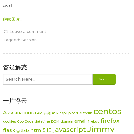
asdf
继续阅读...
Leave a comment
Tagged:
Session
答疑解惑
一片浮云
centos
Ajax
anaconda
APC冲突
ASP
asp upload
autorun
firefox
email
cookies
CoolCode
datatime
DOM
domain
firebug
Jimmy
javascript
flask
html5
IE
gitlab