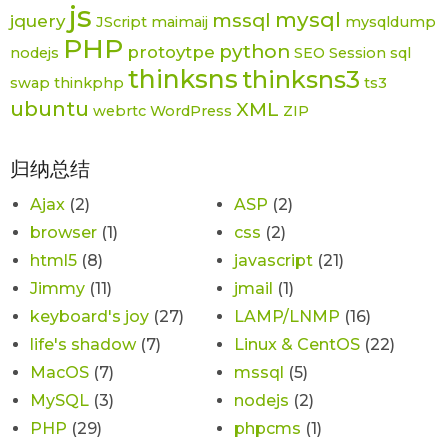
js
mysql
mssql
jquery
JScript
maimaij
mysqldump
PHP
python
protoytpe
nodejs
SEO
Session
sql
thinksns
thinksns3
swap
thinkphp
ts3
ubuntu
XML
webrtc
WordPress
ZIP
归纳总结
Ajax
(2)
ASP
(2)
browser
(1)
css
(2)
html5
(8)
javascript
(21)
Jimmy
(11)
jmail
(1)
keyboard's joy
(27)
LAMP/LNMP
(16)
life's shadow
(7)
Linux & CentOS
(22)
MacOS
(7)
mssql
(5)
MySQL
(3)
nodejs
(2)
PHP
(29)
phpcms
(1)