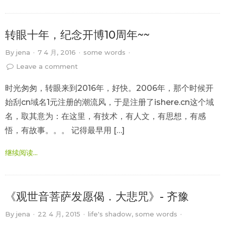
转眼十年，纪念开博10周年~~
By
jena
·
7 4 月, 2016
·
some words
·
Leave a comment
时光匆匆，转眼来到2016年，好快。2006年，那个时候开
始刮cn域名1元注册的潮流风，于是注册了ishere.cn这个域
名，取其意为：在这里，有技术，有人文，有思想，有感
悟，有故事。。。 记得最早用 […]
继续阅读...
《观世音菩萨发愿偈．大悲咒》- 齐豫
By
jena
·
22 4 月, 2015
·
life's shadow
,
some words
·