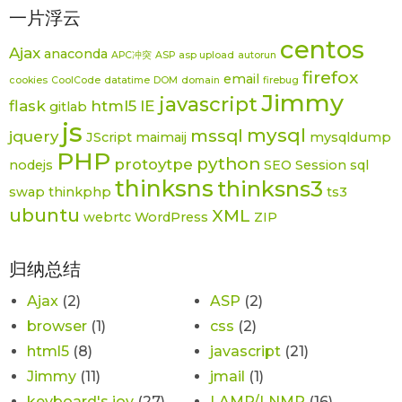
一片浮云
centos
Ajax
anaconda
APC冲突
ASP
asp upload
autorun
firefox
email
cookies
CoolCode
datatime
DOM
domain
firebug
Jimmy
javascript
flask
html5
IE
gitlab
js
mysql
mssql
jquery
JScript
maimaij
mysqldump
PHP
python
protoytpe
nodejs
SEO
Session
sql
thinksns
thinksns3
swap
thinkphp
ts3
ubuntu
XML
webrtc
WordPress
ZIP
归纳总结
Ajax
(2)
ASP
(2)
browser
(1)
css
(2)
html5
(8)
javascript
(21)
Jimmy
(11)
jmail
(1)
keyboard's joy
(27)
LAMP/LNMP
(16)