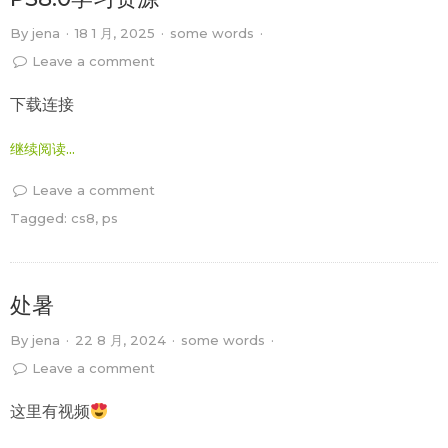
By
jena
·
18 1 月, 2025
·
some words
·
Leave a comment
下载连接
继续阅读...
Leave a comment
Tagged:
cs8
,
ps
处暑
By
jena
·
22 8 月, 2024
·
some words
·
Leave a comment
这里有视频