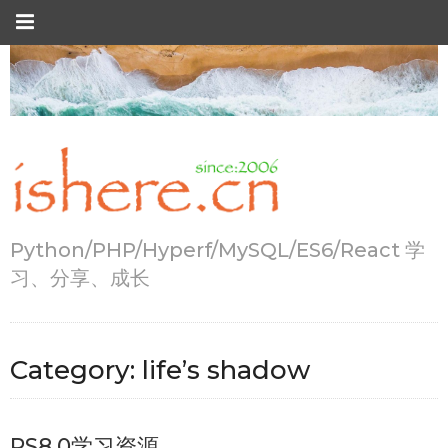
Python/PHP/Hyperf/MySQL/ES6/React 学
习、分享、成长
Category:
life’s shadow
PS8.0学习资源