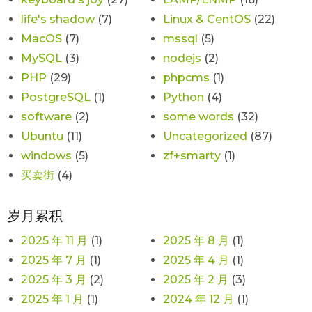
life's shadow
(7)
Linux & CentOS
(22)
MacOS
(7)
mssql
(5)
MySQL
(3)
nodejs
(2)
PHP
(29)
phpcms
(1)
PostgreSQL
(1)
Python
(4)
software
(2)
some words
(32)
Ubuntu
(11)
Uncategorized
(87)
windows
(5)
zf+smarty
(1)
买卖街
(4)
岁月累积
2025 年 11 月
(1)
2025 年 8 月
(1)
2025 年 7 月
(1)
2025 年 4 月
(1)
2025 年 3 月
(2)
2025 年 2 月
(3)
2025 年 1 月
(1)
2024 年 12 月
(1)