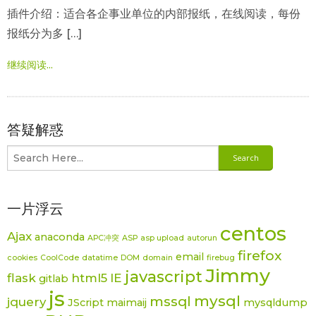
插件介绍：适合各企事业单位的内部报纸，在线阅读，每份
报纸分为多 […]
继续阅读...
答疑解惑
一片浮云
centos
Ajax
anaconda
APC冲突
ASP
asp upload
autorun
firefox
email
cookies
CoolCode
datatime
DOM
domain
firebug
Jimmy
javascript
flask
html5
IE
gitlab
js
mysql
mssql
jquery
JScript
maimaij
mysqldump