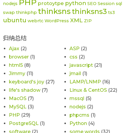
PHP
python
protoytpe
nodejs
SEO
Session
sql
thinksns
thinksns3
swap
thinkphp
ts3
ubuntu
XML
webrtc
WordPress
ZIP
归纳总结
Ajax
(2)
ASP
(2)
browser
(1)
css
(2)
html5
(8)
javascript
(21)
Jimmy
(11)
jmail
(1)
keyboard's joy
(27)
LAMP/LNMP
(16)
life's shadow
(7)
Linux & CentOS
(22)
MacOS
(7)
mssql
(5)
MySQL
(3)
nodejs
(2)
PHP
(29)
phpcms
(1)
PostgreSQL
(1)
Python
(4)
software
(2)
some words
(32)