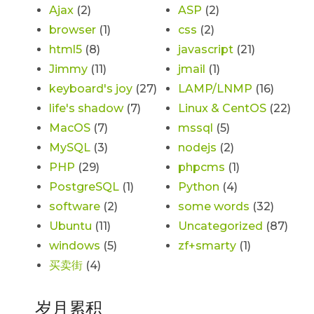
Ajax
(2)
ASP
(2)
browser
(1)
css
(2)
html5
(8)
javascript
(21)
Jimmy
(11)
jmail
(1)
keyboard's joy
(27)
LAMP/LNMP
(16)
life's shadow
(7)
Linux & CentOS
(22)
MacOS
(7)
mssql
(5)
MySQL
(3)
nodejs
(2)
PHP
(29)
phpcms
(1)
PostgreSQL
(1)
Python
(4)
software
(2)
some words
(32)
Ubuntu
(11)
Uncategorized
(87)
windows
(5)
zf+smarty
(1)
买卖街
(4)
岁月累积