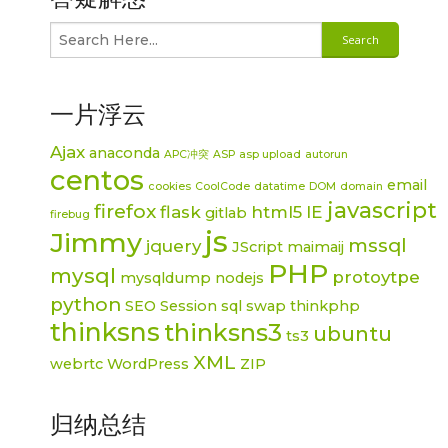
一片浮云
Ajax
anaconda
APC冲突
ASP
asp upload
autorun
centos
email
cookies
CoolCode
datatime
DOM
domain
javascript
firefox
flask
html5
IE
gitlab
firebug
js
Jimmy
mssql
jquery
JScript
maimaij
PHP
mysql
protoytpe
mysqldump
nodejs
python
SEO
Session
sql
swap
thinkphp
thinksns
thinksns3
ubuntu
ts3
XML
webrtc
WordPress
ZIP
归纳总结