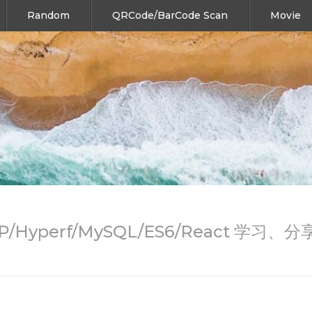
Random
QRCode/BarCode Scan
Movie
HP/Hyperf/MySQL/ES6/React 学习