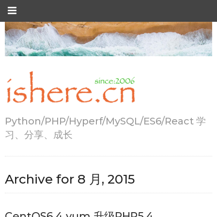
Python/PHP/Hyperf/MySQL/ES6/React 学
习、分享、成长
Archive for
8 月, 2015
CentOS6.4 yum 升级PHP5.4