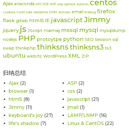
centos
Ajax
anaconda
APC冲突
ASP
asp upload
autorun
firefox
email
cookies
CoolCode
datatime
DOM
domain
firebug
Jimmy
javascript
flask
html5
IE
gitlab
js
mysql
mssql
jquery
JScript
maimaij
mysqldump
PHP
python
protoytpe
nodejs
SEO
Session
sql
thinksns
thinksns3
swap
thinkphp
ts3
ubuntu
XML
webrtc
WordPress
ZIP
归纳总结
Ajax
(2)
ASP
(2)
browser
(1)
css
(2)
html5
(8)
javascript
(21)
Jimmy
(11)
jmail
(1)
keyboard's joy
(27)
LAMP/LNMP
(16)
life's shadow
(7)
Linux & CentOS
(22)