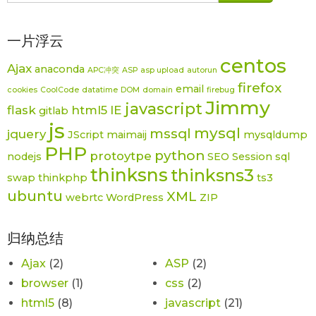
一片浮云
centos
Ajax
anaconda
APC冲突
ASP
asp upload
autorun
firefox
email
cookies
CoolCode
datatime
DOM
domain
firebug
Jimmy
javascript
flask
html5
IE
gitlab
js
mysql
mssql
jquery
JScript
maimaij
mysqldump
PHP
python
protoytpe
nodejs
SEO
Session
sql
thinksns
thinksns3
swap
thinkphp
ts3
ubuntu
XML
webrtc
WordPress
ZIP
归纳总结
Ajax
(2)
ASP
(2)
browser
(1)
css
(2)
html5
(8)
javascript
(21)