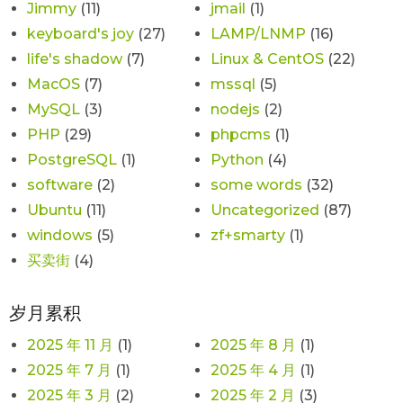
Jimmy
(11)
jmail
(1)
keyboard's joy
(27)
LAMP/LNMP
(16)
life's shadow
(7)
Linux & CentOS
(22)
MacOS
(7)
mssql
(5)
MySQL
(3)
nodejs
(2)
PHP
(29)
phpcms
(1)
PostgreSQL
(1)
Python
(4)
software
(2)
some words
(32)
Ubuntu
(11)
Uncategorized
(87)
windows
(5)
zf+smarty
(1)
买卖街
(4)
岁月累积
2025 年 11 月
(1)
2025 年 8 月
(1)
2025 年 7 月
(1)
2025 年 4 月
(1)
2025 年 3 月
(2)
2025 年 2 月
(3)