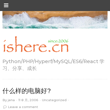
Python/PHP/Hyperf/MySQL/ES6/React 学
习、分享、成长
什么样的电脑好?
By
jena
·
11 8 月, 2006
·
Uncategorized
·
Leave a comment