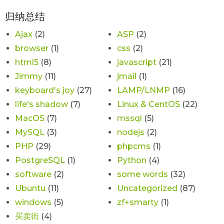
归纳总结
Ajax
(2)
ASP
(2)
browser
(1)
css
(2)
html5
(8)
javascript
(21)
Jimmy
(11)
jmail
(1)
keyboard's joy
(27)
LAMP/LNMP
(16)
life's shadow
(7)
Linux & CentOS
(22)
MacOS
(7)
mssql
(5)
MySQL
(3)
nodejs
(2)
PHP
(29)
phpcms
(1)
PostgreSQL
(1)
Python
(4)
software
(2)
some words
(32)
Ubuntu
(11)
Uncategorized
(87)
windows
(5)
zf+smarty
(1)
买卖街
(4)