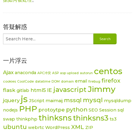
答疑解惑
一片浮云
centos
Ajax
anaconda
APC冲突
ASP
asp upload
autorun
firefox
email
cookies
CoolCode
datatime
DOM
domain
firebug
Jimmy
javascript
flask
html5
IE
gitlab
js
mysql
mssql
jquery
JScript
maimaij
mysqldump
PHP
python
protoytpe
nodejs
SEO
Session
sql
thinksns
thinksns3
swap
thinkphp
ts3
ubuntu
XML
webrtc
WordPress
ZIP