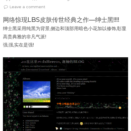
Leave a comment
网络惊现LBS皮肤传世经典之作—绅士黑!!!!
绅士黑采用纯黑为背景,侧边和顶部用暗色小花加以修饰,彰显
高贵典雅的非凡气派!
强,强,实在是强!