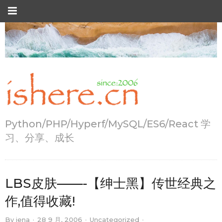
Python/PHP/Hyperf/MySQL/ES6/React 学
习、分享、成长
LBS皮肤——-【绅士黑】传世经典之
作,值得收藏!
By
jena
·
28 9 月, 2006
·
Uncategorized
·