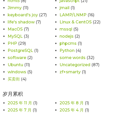
html5
(8)
javascript
(21)
Jimmy
(11)
jmail
(1)
keyboard's joy
(27)
LAMP/LNMP
(16)
life's shadow
(7)
Linux & CentOS
(22)
MacOS
(7)
mssql
(5)
MySQL
(3)
nodejs
(2)
PHP
(29)
phpcms
(1)
PostgreSQL
(1)
Python
(4)
software
(2)
some words
(32)
Ubuntu
(11)
Uncategorized
(87)
windows
(5)
zf+smarty
(1)
买卖街
(4)
岁月累积
2025 年 11 月
(1)
2025 年 8 月
(1)
2025 年 7 月
(1)
2025 年 4 月
(1)