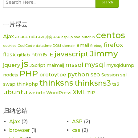
一片浮云
centos
Ajax
anaconda
APC冲突
ASP
asp upload
autorun
firefox
email
cookies
CoolCode
datatime
DOM
domain
firebug
Jimmy
javascript
flask
html5
IE
gitlab
js
mysql
mssql
jquery
JScript
maimaij
mysqldump
PHP
python
protoytpe
nodejs
SEO
Session
sql
thinksns
thinksns3
swap
thinkphp
ts3
ubuntu
XML
webrtc
WordPress
ZIP
归纳总结
Ajax
(2)
ASP
(2)
browser
(1)
css
(2)