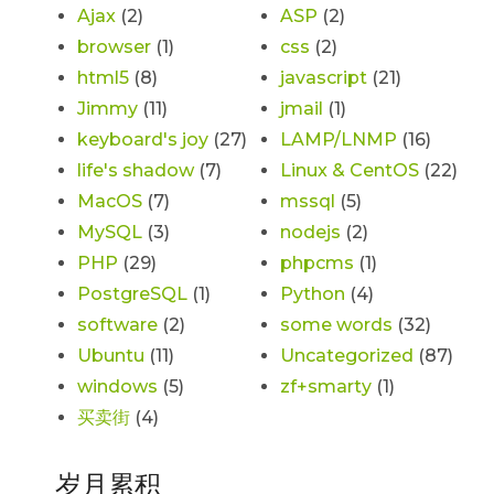
Ajax
(2)
ASP
(2)
browser
(1)
css
(2)
html5
(8)
javascript
(21)
Jimmy
(11)
jmail
(1)
keyboard's joy
(27)
LAMP/LNMP
(16)
life's shadow
(7)
Linux & CentOS
(22)
MacOS
(7)
mssql
(5)
MySQL
(3)
nodejs
(2)
PHP
(29)
phpcms
(1)
PostgreSQL
(1)
Python
(4)
software
(2)
some words
(32)
Ubuntu
(11)
Uncategorized
(87)
windows
(5)
zf+smarty
(1)
买卖街
(4)
岁月累积