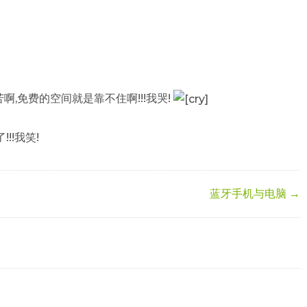
啊,免费的空间就是靠不住啊!!!我哭!
!!我笑!
蓝牙手机与电脑 →