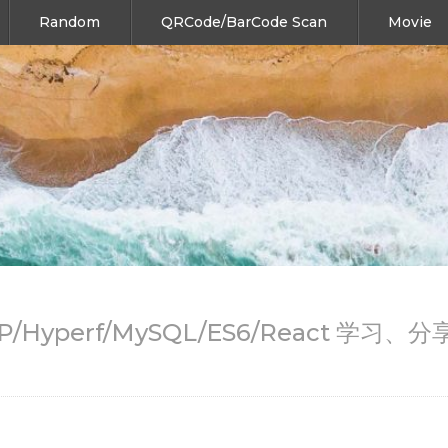
Random
QRCode/BarCode Scan
Movie
HP/Hyperf/MySQL/ES6/React 学习