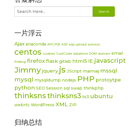
一片浮云
Ajax
anaconda
APC冲突
ASP
asp upload
autorun
centos
email
cookies
CoolCode
datatime
DOM
domain
javascript
firefox
flask
html5
IE
gitlab
firebug
js
Jimmy
mssql
jquery
JScript
maimaij
PHP
mysql
protoytpe
mysqldump
nodejs
python
SEO
Session
sql
swap
thinkphp
thinksns
thinksns3
ubuntu
ts3
XML
webrtc
WordPress
ZIP
归纳总结