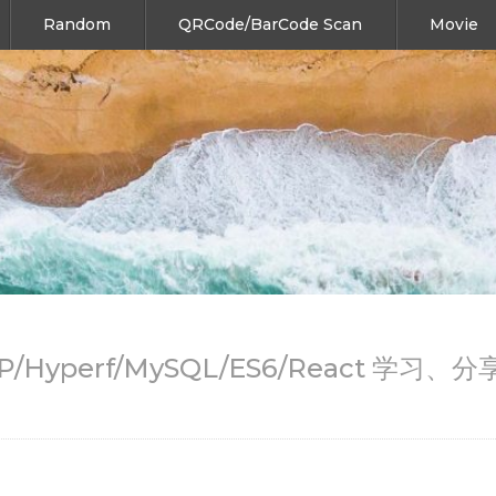
Random
QRCode/BarCode Scan
Movie
HP/Hyperf/MySQL/ES6/React 学习