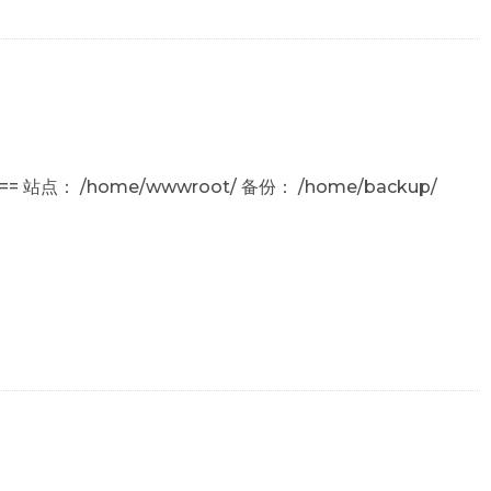
==== 站点： /home/wwwroot/ 备份： /home/backup/