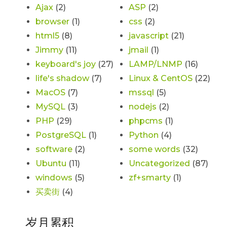
Ajax
(2)
ASP
(2)
browser
(1)
css
(2)
html5
(8)
javascript
(21)
Jimmy
(11)
jmail
(1)
keyboard's joy
(27)
LAMP/LNMP
(16)
life's shadow
(7)
Linux & CentOS
(22)
MacOS
(7)
mssql
(5)
MySQL
(3)
nodejs
(2)
PHP
(29)
phpcms
(1)
PostgreSQL
(1)
Python
(4)
software
(2)
some words
(32)
Ubuntu
(11)
Uncategorized
(87)
windows
(5)
zf+smarty
(1)
买卖街
(4)
岁月累积