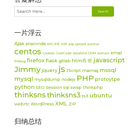
一片浮云
Ajax
anaconda
APC冲突
ASP
asp upload
autorun
centos
email
cookies
CoolCode
datatime
DOM
domain
javascript
firefox
flask
html5
IE
gitlab
firebug
js
Jimmy
mssql
jquery
JScript
maimaij
PHP
mysql
protoytpe
mysqldump
nodejs
python
SEO
Session
sql
swap
thinkphp
thinksns
thinksns3
ubuntu
ts3
XML
webrtc
WordPress
ZIP
归纳总结