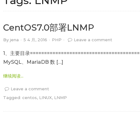
Tags:
LNMP
CentOS7.0部署LNMP
By
jena
·
5 4 月, 2016
·
PHP
·
Leave a comment
1、主要目录=====================================
MySQL、MariaDB 数 […]
继续阅读...
Leave a comment
Tagged:
centos
,
LINUX
,
LNMP