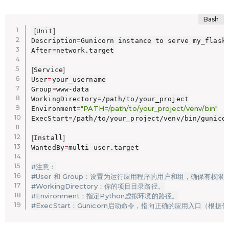
[
]
Unit
=
Description
Gunicorn instance to serve my_flask_
=
After
network.target

[
]
Service
=
User
your_username

=
Group
www-data

=
WorkingDirectory
/path/to/your_project

=
"PATH=/path/to/your_project/venv/bin"
Environment
=
ExecStart
/path/to/your_project/venv/bin/gunicor
[
]
Install
=
WantedBy
multi-user.target

#注意：
#User 和 Group：设置为运行应用程序的用户和组，确保有权
#WorkingDirectory：你的项目目录路径。
#Environment：指定Python虚拟环境的路径。
#ExecStart：Gunicorn启动命令，指向正确的应用入口（根据你的wsgi