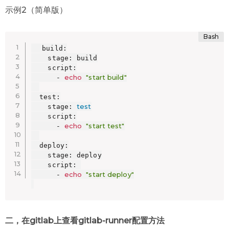
示例2（简单版）
  build:

    stage: build

    script:

echo
"start build"
      - 
  test:

test
    stage: 
    script:

echo
"start test"
      - 
  deploy:

    stage: deploy

    script: 

echo
"start deploy"
      - 
二，在gitlab上查看gitlab-runner配置方法