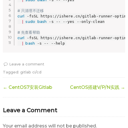
# 只清理不迁移
curl
 -fsSL https://ishere.cn/gitlab-runner-optimi
|
sudo
bash
 -s -- --yes --only-clean

# 先查看帮助
curl
 -fsSL https://ishere.cn/gitlab-runner-optimi
|
bash
 -s -- --help
Leave a comment
Tagged:
gitlab ci/cd
← CentOS7安装Gitlab
CentOS搭建V/P/N实践 →
Leave a Comment
Your email address will not be published.