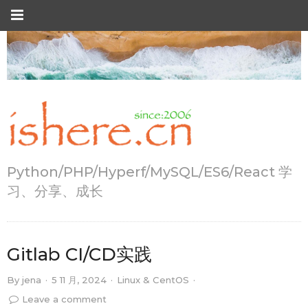
Python/PHP/Hyperf/MySQL/ES6/React 学
习、分享、成长
Gitlab CI/CD实践
By
jena
·
5 11 月, 2024
·
Linux & CentOS
·
Leave a comment