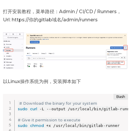
打开安装教程，菜单路径：Admin / CI/CD / Runners，
Url: https://你的gitlab域名/admin/runners
以Linux操作系统为例，安装脚本如下
# Download the binary for your system
sudo
curl
 -L --output /usr/local/bin/gitlab-runn
# Give it permission to execute
sudo
chmod
 +x /usr/local/bin/gitlab-runner
