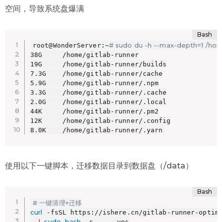
空间，导致系统盘爆满
# sudo du -h --max-depth=1 /home
root@WonderServer:~
38G     /home/gitlab-runner

19G     /home/gitlab-runner/builds

7.3G    /home/gitlab-runner/cache

5.9G    /home/gitlab-runner/.npm

3.3G    /home/gitlab-runner/.cache

2.0G    /home/gitlab-runner/.local

44K     /home/gitlab-runner/.pm2

12K     /home/gitlab-runner/.config

8.0K    /home/gitlab-runner/.yarn
使用以下一键脚本，迁移数据目录到数据盘（/data）
# 一键清理+迁移
curl
 -fsSL https://ishere.cn/gitlab-runner-optimi
|
sudo
bash
 -s -- --yes
