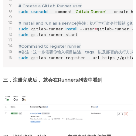
# Create a GitLab Runner user
sudo
useradd
'GitLab Runner'
 --comment 
 --create-ho
# Install and run as a service(备注：执行本行命令时报错 git
sudo
install
=
 gitlab-runner 
 --user
gitlab-runner -
sudo
 gitlab-runner start

#Command to register runner
#备注：这一步需要你输入项目描述、tags、以及部署的执行方式，tags就是.git
sudo
 gitlab-runner register --url https://gitla
三，注册完成后， 就会在Runners列表中看到