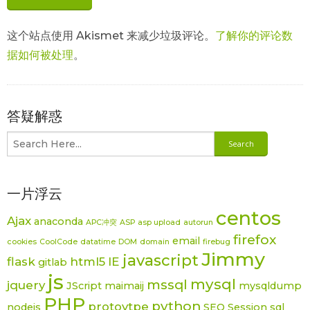
这个站点使用 Akismet 来减少垃圾评论。
了解你的评论数
据如何被处理
。
答疑解惑
一片浮云
centos
Ajax
anaconda
APC冲突
ASP
asp upload
autorun
firefox
email
cookies
CoolCode
datatime
DOM
domain
firebug
Jimmy
javascript
flask
html5
IE
gitlab
js
mysql
mssql
jquery
JScript
maimaij
mysqldump
PHP
python
protoytpe
nodejs
SEO
Session
sql