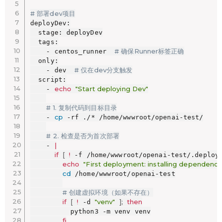
# 部署dev项目
deployDev:

  stage: deployDev

  tags:

# 确保Runner标签正确
    - centos_runner  
  only:

# 仅在dev分支触发
    - dev  
  script:

echo
"Start deploying Dev"
    - 
# 1. 复制代码到目标目录
cp
    - 
 -rf ./* /home/wwwroot/openai-test/

# 2. 检查是否为首次部署
|
    - 
if
[
!
 -f /home/wwwroot/openai-test/.deploy
echo
"First deployment: installing dependencie
cd
 /home/wwwroot/openai-test

# 创建虚拟环境（如果不存在）
if
[
!
"venv"
]
;
then
 -d 
          python3 -m venv venv

fi