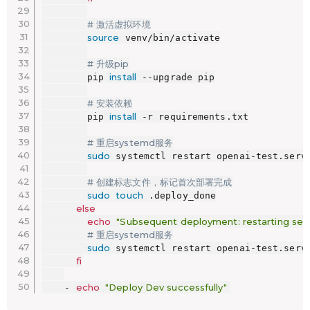
# 激活虚拟环境
source
 venv/bin/activate

# 升级pip
install
        pip 
 --upgrade pip

# 安装依赖
install
        pip 
 -r requirements.txt

# 重启systemd服务
sudo
 systemctl restart openai-test.servi
# 创建标志文件，标记首次部署完成
sudo
touch
 .deploy_done

else
echo
"Subsequent deployment: restarting serv
# 重启systemd服务
sudo
 systemctl restart openai-test.servi
fi
echo
"Deploy Dev successfully"
    - 