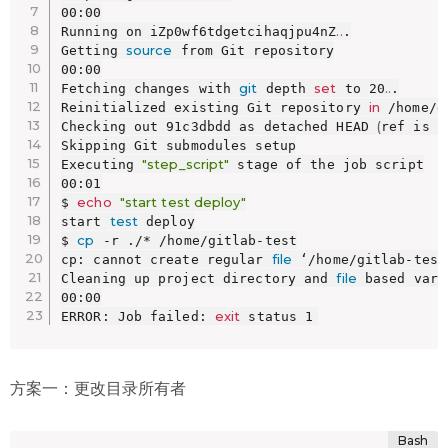
00:00

..
Running on iZp0wf6tdgetcihaqjpu4nZ
.

source
Getting 
 from Git repository

00:00

git
set
..
Fetching changes with 
 depth 
 to 20
.

in
Reinitialized existing Git repository 
 /home/g
(
Checking out 91c3dbdd as detached HEAD 
ref is m
Skipping Git submodules setup

"step_script"
Executing 
 stage of the job script

00:01

echo
"start test deploy"
$ 
test
start 
 deploy

cp
$ 
 -r ./* /home/gitlab-test

file
cp: cannot create regular 
 ‘/home/gitlab-test
file
Cleaning up project directory and 
 based vari
00:00

exit
ERROR: Job failed: 
 status 1
方案一：更改目录所有者