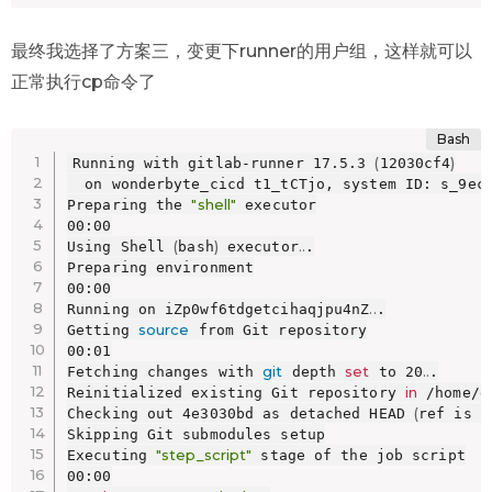
最终我选择了方案三，变更下runner的用户组，这样就可以
正常执行cp命令了
(
)
Running with gitlab-runner 17.5.3 
12030cf4
  on wonderbyte_cicd t1_tCTjo, system ID: s_9ec2
"shell"
Preparing the 
 executor

00:00

(
)
..
Using Shell 
bash
 executor
.

Preparing environment

00:00

..
Running on iZp0wf6tdgetcihaqjpu4nZ
.

source
Getting 
 from Git repository

00:01

git
set
..
Fetching changes with 
 depth 
 to 20
.

in
Reinitialized existing Git repository 
 /home/g
(
Checking out 4e3030bd as detached HEAD 
ref is m
Skipping Git submodules setup

"step_script"
Executing 
 stage of the job script

00:00
