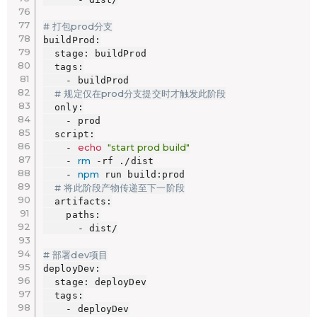
# 打包prod分支
buildProd:

  stage: buildProd

  tags:

    - buildProd

# 规定仅在prod分支提交时才触发此阶段
  only:

    - prod

  script:

echo
"start prod build"
    - 
rm
    - 
 -rf ./dist

npm
    - 
 run build:prod

# 将此阶段产物传递至下一阶段
  artifacts:

    paths:

      - dist/

# 部署dev项目
deployDev:

  stage: deployDev

  tags:

    - deployDev
