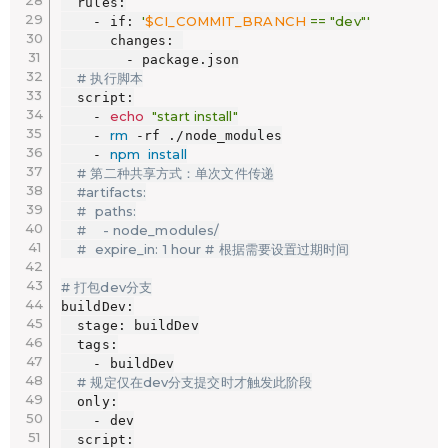
  rules:

'
$CI_COMMIT_BRANCH
 == "dev"'
    - if: 
      changes: 

        - package.json

# 执行脚本
  script:

echo
"start install"
    - 
rm
    - 
 -rf ./node_modules

npm
install
    - 
# 第二种共享方式：单次文件传递
#artifacts:
#  paths:
#    - node_modules/
#  expire_in: 1 hour # 根据需要设置过期时间
# 打包dev分支
buildDev:

  stage: buildDev

  tags:

    - buildDev

# 规定仅在dev分支提交时才触发此阶段
  only:

    - dev

  script:
