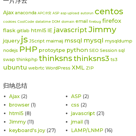
一片浮云
centos
Ajax
anaconda
APC冲突
ASP
asp upload
autorun
firefox
email
cookies
CoolCode
datatime
DOM
domain
firebug
Jimmy
javascript
flask
html5
IE
gitlab
js
mysql
mssql
jquery
JScript
maimaij
mysqldump
PHP
python
protoytpe
nodejs
SEO
Session
sql
thinksns
thinksns3
swap
thinkphp
ts3
ubuntu
XML
webrtc
WordPress
ZIP
归纳总结
Ajax
(2)
ASP
(2)
browser
(1)
css
(2)
html5
(8)
javascript
(21)
Jimmy
(11)
jmail
(1)
keyboard's joy
(27)
LAMP/LNMP
(16)