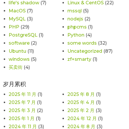
life's shadow
(7)
Linux & CentOS
(22)
MacOS
(7)
mssql
(5)
MySQL
(3)
nodejs
(2)
PHP
(29)
phpcms
(1)
PostgreSQL
(1)
Python
(4)
software
(2)
some words
(32)
Ubuntu
(11)
Uncategorized
(87)
windows
(5)
zf+smarty
(1)
买卖街
(4)
岁月累积
2025 年 11 月
(1)
2025 年 8 月
(1)
2025 年 7 月
(1)
2025 年 4 月
(1)
2025 年 3 月
(2)
2025 年 2 月
(3)
2025 年 1 月
(1)
2024 年 12 月
(1)
2024 年 11 月
(3)
2024 年 8 月
(3)