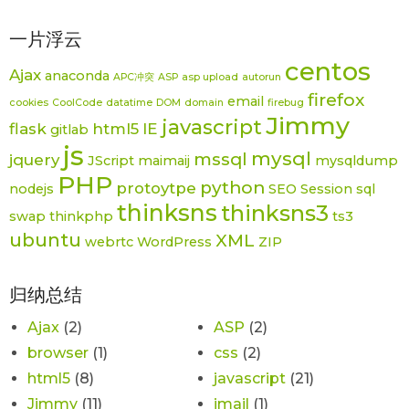
一片浮云
centos
Ajax
anaconda
APC冲突
ASP
asp upload
autorun
firefox
email
cookies
CoolCode
datatime
DOM
domain
firebug
Jimmy
javascript
flask
html5
IE
gitlab
js
mysql
mssql
jquery
JScript
maimaij
mysqldump
PHP
python
protoytpe
nodejs
SEO
Session
sql
thinksns
thinksns3
swap
thinkphp
ts3
ubuntu
XML
webrtc
WordPress
ZIP
归纳总结
Ajax
(2)
ASP
(2)
browser
(1)
css
(2)
html5
(8)
javascript
(21)
Jimmy
(11)
jmail
(1)