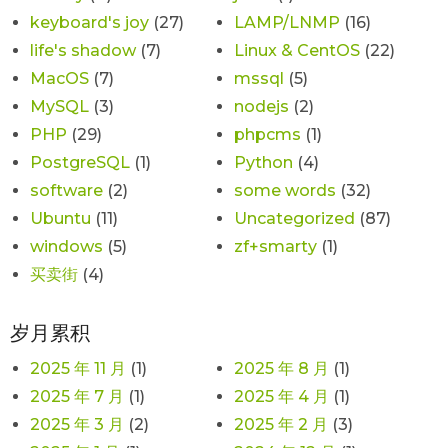
keyboard's joy
(27)
LAMP/LNMP
(16)
life's shadow
(7)
Linux & CentOS
(22)
MacOS
(7)
mssql
(5)
MySQL
(3)
nodejs
(2)
PHP
(29)
phpcms
(1)
PostgreSQL
(1)
Python
(4)
software
(2)
some words
(32)
Ubuntu
(11)
Uncategorized
(87)
windows
(5)
zf+smarty
(1)
买卖街
(4)
岁月累积
2025 年 11 月
(1)
2025 年 8 月
(1)
2025 年 7 月
(1)
2025 年 4 月
(1)
2025 年 3 月
(2)
2025 年 2 月
(3)