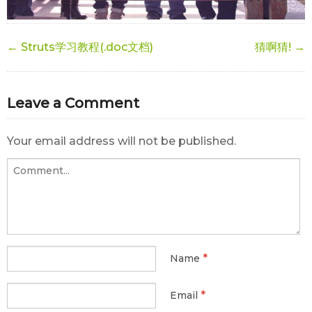
← Struts学习教程(.doc文档)
猜啊猜! →
Leave a Comment
Your email address will not be published.
*
Name
*
Email