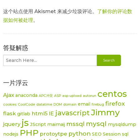
这个站点使用 Akismet 来减少垃圾评论。
了解你的评论数
据如何被处理
。
答疑解惑
一片浮云
centos
Ajax
anaconda
APC冲突
ASP
asp upload
autorun
firefox
email
cookies
CoolCode
datatime
DOM
domain
firebug
Jimmy
javascript
flask
html5
IE
gitlab
js
mysql
mssql
jquery
JScript
maimaij
mysqldump
PHP
python
protoytpe
nodejs
SEO
Session
sql