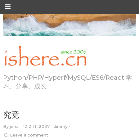
Python/PHP/Hyperf/MySQL/ES6/React 学
习、分享、成长
究竟
By
jena
·
12 2 月, 2007
·
Jimmy
·
Leave a comment