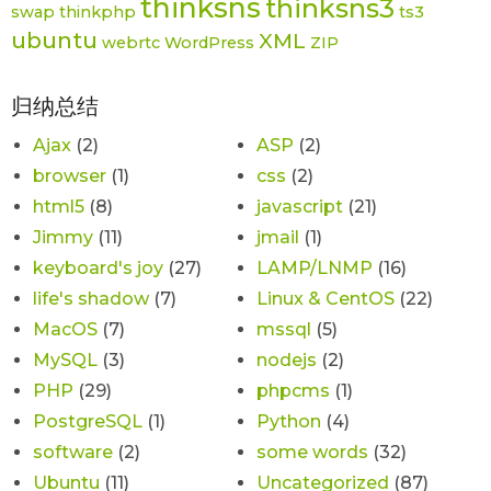
thinksns
thinksns3
swap
thinkphp
ts3
ubuntu
XML
webrtc
WordPress
ZIP
归纳总结
Ajax
(2)
ASP
(2)
browser
(1)
css
(2)
html5
(8)
javascript
(21)
Jimmy
(11)
jmail
(1)
keyboard's joy
(27)
LAMP/LNMP
(16)
life's shadow
(7)
Linux & CentOS
(22)
MacOS
(7)
mssql
(5)
MySQL
(3)
nodejs
(2)
PHP
(29)
phpcms
(1)
PostgreSQL
(1)
Python
(4)
software
(2)
some words
(32)
Ubuntu
(11)
Uncategorized
(87)