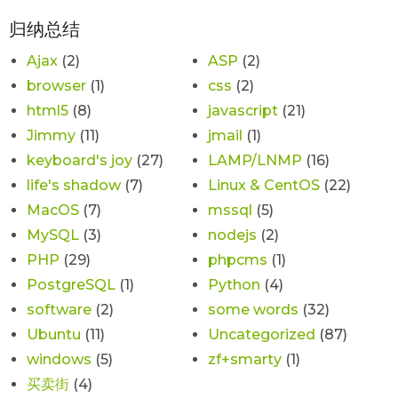
归纳总结
Ajax
(2)
ASP
(2)
browser
(1)
css
(2)
html5
(8)
javascript
(21)
Jimmy
(11)
jmail
(1)
keyboard's joy
(27)
LAMP/LNMP
(16)
life's shadow
(7)
Linux & CentOS
(22)
MacOS
(7)
mssql
(5)
MySQL
(3)
nodejs
(2)
PHP
(29)
phpcms
(1)
PostgreSQL
(1)
Python
(4)
software
(2)
some words
(32)
Ubuntu
(11)
Uncategorized
(87)
windows
(5)
zf+smarty
(1)
买卖街
(4)