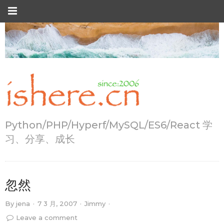
Python/PHP/Hyperf/MySQL/ES6/React 学
习、分享、成长
忽然
By
jena
·
7 3 月, 2007
·
Jimmy
·
Leave a comment