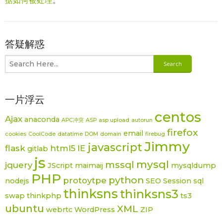
据如何被处理
。
答疑解惑
一片浮云
centos
Ajax
anaconda
APC冲突
ASP
asp upload
autorun
firefox
email
cookies
CoolCode
datatime
DOM
domain
firebug
Jimmy
javascript
flask
html5
IE
gitlab
js
mysql
mssql
jquery
JScript
maimaij
mysqldump
PHP
python
protoytpe
nodejs
SEO
Session
sql
thinksns
thinksns3
swap
thinkphp
ts3
ubuntu
XML
webrtc
WordPress
ZIP