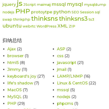
js
mysql
mssql
jquery
JScript
maimaij
mysqldump
PHP
python
protoytpe
nodejs
SEO
Session
sql
thinksns
thinksns3
swap
thinkphp
ts3
ubuntu
XML
webrtc
WordPress
ZIP
归纳总结
Ajax
(2)
ASP
(2)
browser
(1)
css
(2)
html5
(8)
javascript
(21)
Jimmy
(11)
jmail
(1)
keyboard's joy
(27)
LAMP/LNMP
(16)
life's shadow
(7)
Linux & CentOS
(22)
MacOS
(7)
mssql
(5)
MySQL
(3)
nodejs
(2)
PHP
(29)
phpcms
(1)