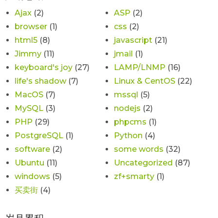
Ajax
(2)
ASP
(2)
browser
(1)
css
(2)
html5
(8)
javascript
(21)
Jimmy
(11)
jmail
(1)
keyboard's joy
(27)
LAMP/LNMP
(16)
life's shadow
(7)
Linux & CentOS
(22)
MacOS
(7)
mssql
(5)
MySQL
(3)
nodejs
(2)
PHP
(29)
phpcms
(1)
PostgreSQL
(1)
Python
(4)
software
(2)
some words
(32)
Ubuntu
(11)
Uncategorized
(87)
windows
(5)
zf+smarty
(1)
买卖街
(4)