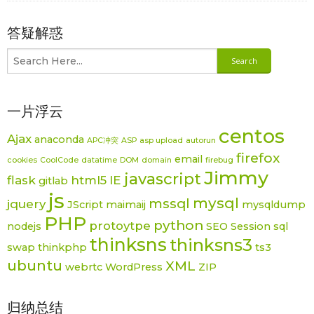
答疑解惑
一片浮云
centos
Ajax
anaconda
APC冲突
ASP
asp upload
autorun
firefox
email
cookies
CoolCode
datatime
DOM
domain
firebug
Jimmy
javascript
flask
html5
IE
gitlab
js
mysql
mssql
jquery
JScript
maimaij
mysqldump
PHP
python
protoytpe
nodejs
SEO
Session
sql
thinksns
thinksns3
swap
thinkphp
ts3
ubuntu
XML
webrtc
WordPress
ZIP
归纳总结