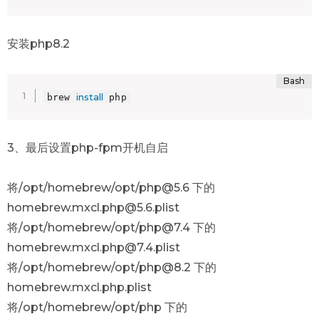
安装php8.2
install
brew 
 php
3、最后设置php-fpm开机自启
将/opt/homebrew/opt/php@5.6 下的
homebrew.mxcl.php@5.6.plist
将/opt/homebrew/opt/php@7.4 下的
homebrew.mxcl.php@7.4.plist
将/opt/homebrew/opt/php@8.2 下的
homebrew.mxcl.php.plist
将/opt/homebrew/opt/php 下的