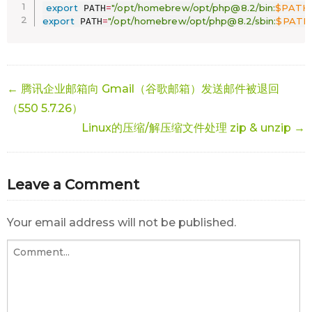
export
=
"/opt/homebrew/opt/php@8.2/bin:
$PATH
 PATH
export
=
"/opt/homebrew/opt/php@8.2/sbin:
$PATH
 PATH
← 腾讯企业邮箱向 Gmail（谷歌邮箱）发送邮件被退回
（550 5.7.26）
Linux的压缩/解压缩文件处理 zip & unzip →
Leave a Comment
Your email address will not be published.