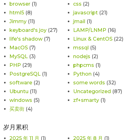
browser
(1)
css
(2)
html5
(8)
javascript
(21)
Jimmy
(11)
jmail
(1)
keyboard's joy
(27)
LAMP/LNMP
(16)
life's shadow
(7)
Linux & CentOS
(22)
MacOS
(7)
mssql
(5)
MySQL
(3)
nodejs
(2)
PHP
(29)
phpcms
(1)
PostgreSQL
(1)
Python
(4)
software
(2)
some words
(32)
Ubuntu
(11)
Uncategorized
(87)
windows
(5)
zf+smarty
(1)
买卖街
(4)
岁月累积
2025 年 11 月
(1)
2025 年 8 月
(1)