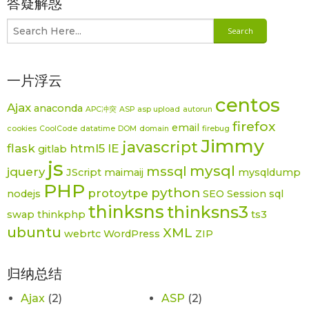
答疑解惑
一片浮云
centos
Ajax
anaconda
APC冲突
ASP
asp upload
autorun
firefox
email
cookies
CoolCode
datatime
DOM
domain
firebug
Jimmy
javascript
flask
html5
IE
gitlab
js
mysql
mssql
jquery
JScript
maimaij
mysqldump
PHP
python
protoytpe
nodejs
SEO
Session
sql
thinksns
thinksns3
swap
thinkphp
ts3
ubuntu
XML
webrtc
WordPress
ZIP
归纳总结
Ajax
(2)
ASP
(2)