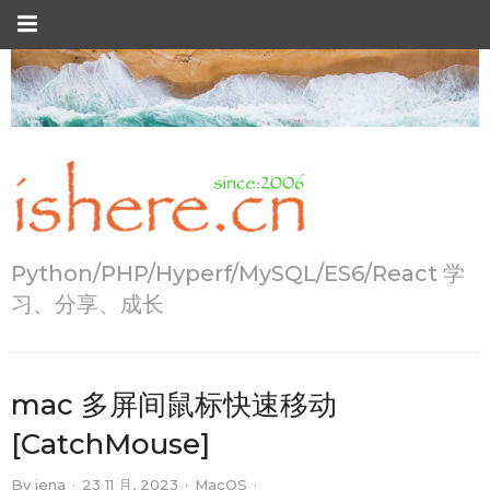
Python/PHP/Hyperf/MySQL/ES6/React 学
习、分享、成长
mac 多屏间鼠标快速移动
[CatchMouse]
By
jena
·
23 11 月, 2023
·
MacOS
·