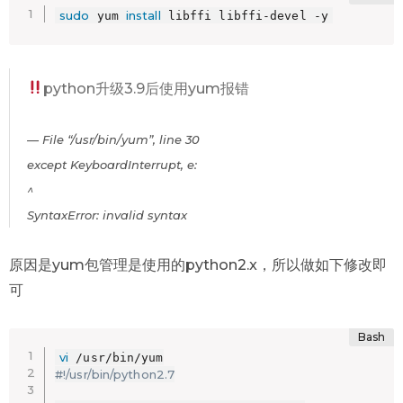
sudo
install
 yum 
 libffi libffi-devel -y
python升级3.9后使用yum报错
File “/usr/bin/yum”, line 30
except KeyboardInterrupt, e:
^
SyntaxError: invalid syntax
原因是yum包管理是使用的python2.x，所以做如下修改即
可
vi
#!/usr/bin/python2.7