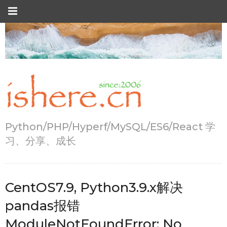
Python/PHP/Hyperf/MySQL/ES6/React 学
习、分享、成长
CentOS7.9, Python3.9.x解决
pandas报错
ModuleNotFoundError: No