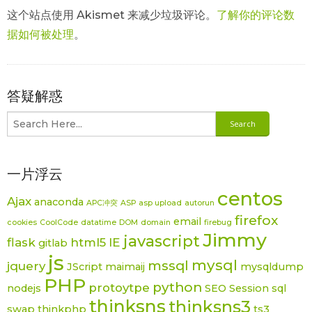
这个站点使用 Akismet 来减少垃圾评论。
了解你的评论数
据如何被处理
。
答疑解惑
一片浮云
centos
Ajax
anaconda
APC冲突
ASP
asp upload
autorun
firefox
email
cookies
CoolCode
datatime
DOM
domain
firebug
Jimmy
javascript
flask
html5
IE
gitlab
js
mysql
mssql
jquery
JScript
maimaij
mysqldump
PHP
python
protoytpe
nodejs
SEO
Session
sql
thinksns
thinksns3
swap
thinkphp
ts3