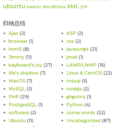
ubuntu
XML
webrtc
WordPress
ZIP
归纳总结
Ajax
(2)
ASP
(2)
browser
(1)
css
(2)
html5
(8)
javascript
(21)
Jimmy
(11)
jmail
(1)
keyboard's joy
(27)
LAMP/LNMP
(16)
life's shadow
(7)
Linux & CentOS
(22)
MacOS
(7)
mssql
(5)
MySQL
(3)
nodejs
(2)
PHP
(29)
phpcms
(1)
PostgreSQL
(1)
Python
(4)
software
(2)
some words
(32)
Ubuntu
(11)
Uncategorized
(87)