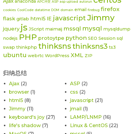
Ajax
anaconda
APC冲突
ASP
asp upload
autorun
firefox
email
cookies
CoolCode
datatime
DOM
domain
firebug
Jimmy
javascript
flask
html5
IE
gitlab
js
mysql
mssql
jquery
JScript
maimaij
mysqldump
PHP
python
protoytpe
nodejs
SEO
Session
sql
thinksns
thinksns3
swap
thinkphp
ts3
ubuntu
XML
webrtc
WordPress
ZIP
归纳总结
Ajax
(2)
ASP
(2)
browser
(1)
css
(2)
html5
(8)
javascript
(21)
Jimmy
(11)
jmail
(1)
keyboard's joy
(27)
LAMP/LNMP
(16)
life's shadow
(7)
Linux & CentOS
(22)
MacOS
(7)
mssql
(5)