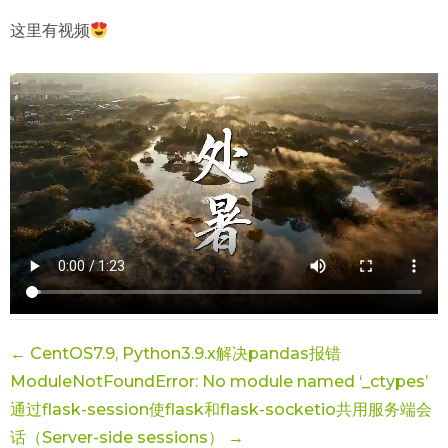
这里有视频
← CentOS7.9, Python3.9.x解决pandas报错
ModuleNotFoundError: No module named ‘_ctypes’
通过flask-session使flask和flask-socketio共用服务端会
话（Server-side sessions） →