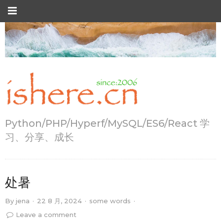
Python/PHP/Hyperf/MySQL/ES6/React 学
习、分享、成长
处暑
By
jena
·
22 8 月, 2024
·
some words
·
Leave a comment