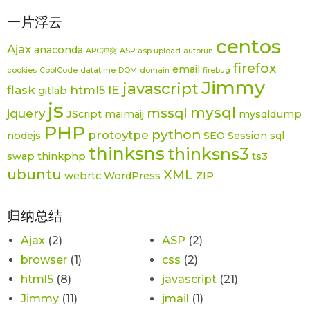
一片浮云
centos
Ajax
anaconda
APC冲突
ASP
asp upload
autorun
firefox
email
cookies
CoolCode
datatime
DOM
domain
firebug
Jimmy
javascript
flask
html5
IE
gitlab
js
mysql
mssql
jquery
JScript
maimaij
mysqldump
PHP
python
protoytpe
nodejs
SEO
Session
sql
thinksns
thinksns3
swap
thinkphp
ts3
ubuntu
XML
webrtc
WordPress
ZIP
归纳总结
Ajax
(2)
ASP
(2)
browser
(1)
css
(2)
html5
(8)
javascript
(21)
Jimmy
(11)
jmail
(1)