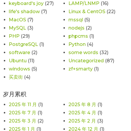
keyboard's joy
(27)
LAMP/LNMP
(16)
life's shadow
(7)
Linux & CentOS
(22)
MacOS
(7)
mssql
(5)
MySQL
(3)
nodejs
(2)
PHP
(29)
phpcms
(1)
PostgreSQL
(1)
Python
(4)
software
(2)
some words
(32)
Ubuntu
(11)
Uncategorized
(87)
windows
(5)
zf+smarty
(1)
买卖街
(4)
岁月累积
2025 年 11 月
(1)
2025 年 8 月
(1)
2025 年 7 月
(1)
2025 年 4 月
(1)
2025 年 3 月
(2)
2025 年 2 月
(3)
2025 年 1 月
(1)
2024 年 12 月
(1)