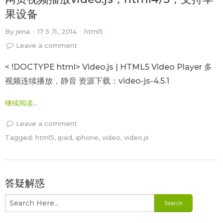
果设备
By
jena
·
17 5 月, 2014
·
html5
·
Leave a comment
< !DOCTYPE html> Video.js | HTML5 Video Player 多
视频连续播放，静音 资源下载：video-js-4.5.1
继续阅读...
Leave a comment
Tagged:
html5
,
ipad
,
iphone
,
video
,
video.js
答疑解惑