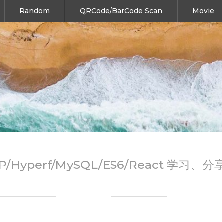
Random
QRCode/BarCode Scan
Movie
HP/Hyperf/MySQL/ES6/React 学习