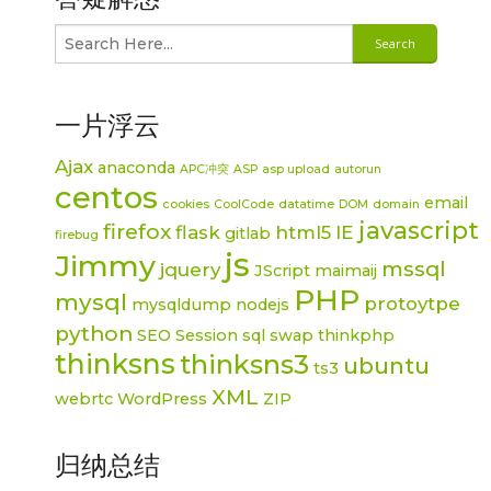
一片浮云
Ajax
anaconda
APC冲突
ASP
asp upload
autorun
centos
email
cookies
CoolCode
datatime
DOM
domain
javascript
firefox
flask
html5
IE
gitlab
firebug
js
Jimmy
mssql
jquery
JScript
maimaij
PHP
mysql
protoytpe
mysqldump
nodejs
python
SEO
Session
sql
swap
thinkphp
thinksns
thinksns3
ubuntu
ts3
XML
webrtc
WordPress
ZIP
归纳总结