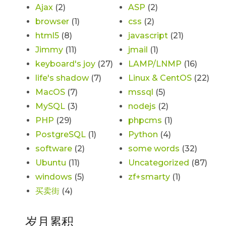
Ajax
(2)
ASP
(2)
browser
(1)
css
(2)
html5
(8)
javascript
(21)
Jimmy
(11)
jmail
(1)
keyboard's joy
(27)
LAMP/LNMP
(16)
life's shadow
(7)
Linux & CentOS
(22)
MacOS
(7)
mssql
(5)
MySQL
(3)
nodejs
(2)
PHP
(29)
phpcms
(1)
PostgreSQL
(1)
Python
(4)
software
(2)
some words
(32)
Ubuntu
(11)
Uncategorized
(87)
windows
(5)
zf+smarty
(1)
买卖街
(4)
岁月累积