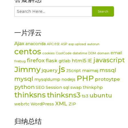
一片浮云
Ajax
anaconda
APC冲突
ASP
asp upload
autorun
centos
email
cookies
CoolCode
datatime
DOM
domain
javascript
firefox
flask
html5
IE
gitlab
firebug
js
Jimmy
mssql
jquery
JScript
maimaij
PHP
mysql
protoytpe
mysqldump
nodejs
python
SEO
Session
sql
swap
thinkphp
thinksns
thinksns3
ubuntu
ts3
XML
webrtc
WordPress
ZIP
归纳总结