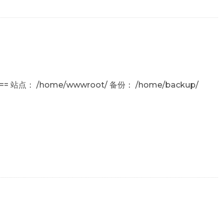
==== 站点： /home/wwwroot/ 备份： /home/backup/