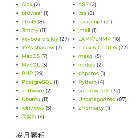
Ajax
(2)
ASP
(2)
browser
(1)
css
(2)
html5
(8)
javascript
(21)
Jimmy
(11)
jmail
(1)
keyboard's joy
(27)
LAMP/LNMP
(16)
life's shadow
(7)
Linux & CentOS
(22)
MacOS
(7)
mssql
(5)
MySQL
(3)
nodejs
(2)
PHP
(29)
phpcms
(1)
PostgreSQL
(1)
Python
(4)
software
(2)
some words
(32)
Ubuntu
(11)
Uncategorized
(87)
windows
(5)
zf+smarty
(1)
买卖街
(4)
岁月累积