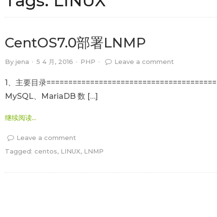
Tags:
LINUX
CentOS7.0部署LNMP
By
jena
·
5 4 月, 2016
·
PHP
·
Leave a comment
1、主要目录=====================================
MySQL、MariaDB 数 […]
继续阅读...
Leave a comment
Tagged:
centos
,
LINUX
,
LNMP