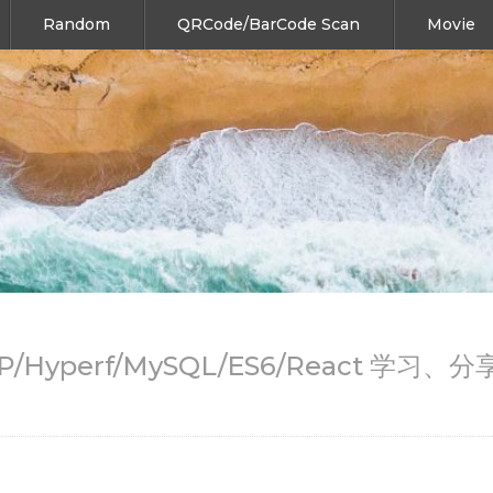
Random
QRCode/BarCode Scan
Movie
HP/Hyperf/MySQL/ES6/React 学习