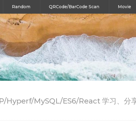
Random
QRCode/BarCode Scan
Movie
HP/Hyperf/MySQL/ES6/React 学习