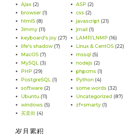
Ajax
(2)
ASP
(2)
browser
(1)
css
(2)
html5
(8)
javascript
(21)
Jimmy
(11)
jmail
(1)
keyboard's joy
(27)
LAMP/LNMP
(16)
life's shadow
(7)
Linux & CentOS
(22)
MacOS
(7)
mssql
(5)
MySQL
(3)
nodejs
(2)
PHP
(29)
phpcms
(1)
PostgreSQL
(1)
Python
(4)
software
(2)
some words
(32)
Ubuntu
(11)
Uncategorized
(87)
windows
(5)
zf+smarty
(1)
买卖街
(4)
岁月累积