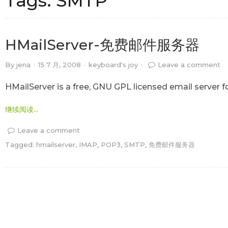
Tags:
SMTP
HMailServer-免费邮件服务器
By
jena
·
15 7 月, 2008
·
keyboard's joy
·
Leave a comment
HMailServer is a free, GNU GPL licensed email server f
继续阅读...
Leave a comment
Tagged:
hmailserver
,
IMAP
,
POP3
,
SMTP
,
免费邮件服务器