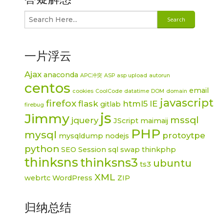
一片浮云
Ajax
anaconda
APC冲突
ASP
asp upload
autorun
centos
email
cookies
CoolCode
datatime
DOM
domain
javascript
firefox
flask
html5
IE
gitlab
firebug
js
Jimmy
mssql
jquery
JScript
maimaij
PHP
mysql
protoytpe
mysqldump
nodejs
python
SEO
Session
sql
swap
thinkphp
thinksns
thinksns3
ubuntu
ts3
XML
webrtc
WordPress
ZIP
归纳总结