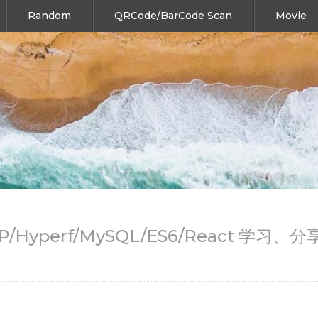
Random
QRCode/BarCode Scan
Movie
HP/Hyperf/MySQL/ES6/React 学习