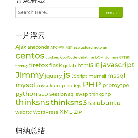
一片浮云
Ajax
anaconda
APC冲突
ASP
asp upload
autorun
centos
email
cookies
CoolCode
datatime
DOM
domain
javascript
firefox
flask
html5
IE
gitlab
firebug
js
Jimmy
mssql
jquery
JScript
maimaij
PHP
mysql
protoytpe
mysqldump
nodejs
python
SEO
Session
sql
swap
thinkphp
thinksns
thinksns3
ubuntu
ts3
XML
webrtc
WordPress
ZIP
归纳总结