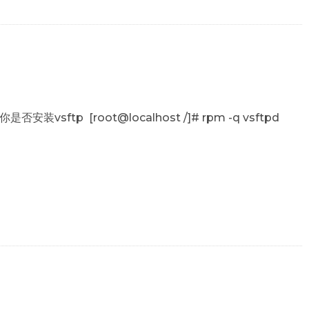
sftp [root@localhost /]# rpm -q vsftpd