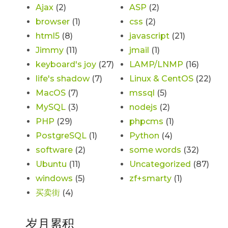
Ajax
(2)
ASP
(2)
browser
(1)
css
(2)
html5
(8)
javascript
(21)
Jimmy
(11)
jmail
(1)
keyboard's joy
(27)
LAMP/LNMP
(16)
life's shadow
(7)
Linux & CentOS
(22)
MacOS
(7)
mssql
(5)
MySQL
(3)
nodejs
(2)
PHP
(29)
phpcms
(1)
PostgreSQL
(1)
Python
(4)
software
(2)
some words
(32)
Ubuntu
(11)
Uncategorized
(87)
windows
(5)
zf+smarty
(1)
买卖街
(4)
岁月累积