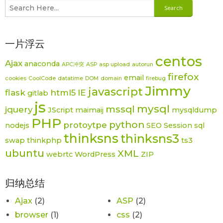
一片浮云
centos
Ajax
anaconda
APC冲突
ASP
asp upload
autorun
firefox
email
cookies
CoolCode
datatime
DOM
domain
firebug
Jimmy
javascript
flask
html5
IE
gitlab
js
mysql
mssql
jquery
JScript
maimaij
mysqldump
PHP
python
protoytpe
nodejs
SEO
Session
sql
thinksns
thinksns3
swap
thinkphp
ts3
ubuntu
XML
webrtc
WordPress
ZIP
归纳总结
Ajax
(2)
ASP
(2)
browser
(1)
css
(2)