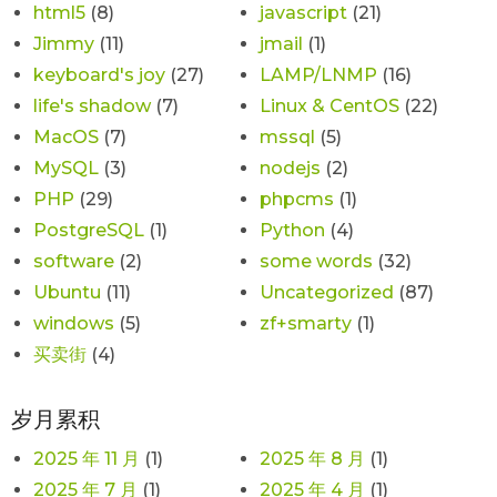
html5
(8)
javascript
(21)
Jimmy
(11)
jmail
(1)
keyboard's joy
(27)
LAMP/LNMP
(16)
life's shadow
(7)
Linux & CentOS
(22)
MacOS
(7)
mssql
(5)
MySQL
(3)
nodejs
(2)
PHP
(29)
phpcms
(1)
PostgreSQL
(1)
Python
(4)
software
(2)
some words
(32)
Ubuntu
(11)
Uncategorized
(87)
windows
(5)
zf+smarty
(1)
买卖街
(4)
岁月累积
2025 年 11 月
(1)
2025 年 8 月
(1)
2025 年 7 月
(1)
2025 年 4 月
(1)