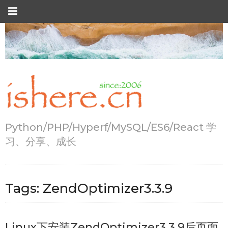
Python/PHP/Hyperf/MySQL/ES6/React 学
习、分享、成长
Tags:
ZendOptimizer3.3.9
Linux下安装ZendOptimizer3.3.9后页面