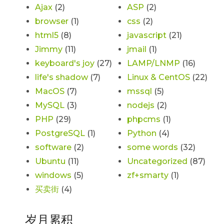
Ajax
(2)
ASP
(2)
browser
(1)
css
(2)
html5
(8)
javascript
(21)
Jimmy
(11)
jmail
(1)
keyboard's joy
(27)
LAMP/LNMP
(16)
life's shadow
(7)
Linux & CentOS
(22)
MacOS
(7)
mssql
(5)
MySQL
(3)
nodejs
(2)
PHP
(29)
phpcms
(1)
PostgreSQL
(1)
Python
(4)
software
(2)
some words
(32)
Ubuntu
(11)
Uncategorized
(87)
windows
(5)
zf+smarty
(1)
买卖街
(4)
岁月累积