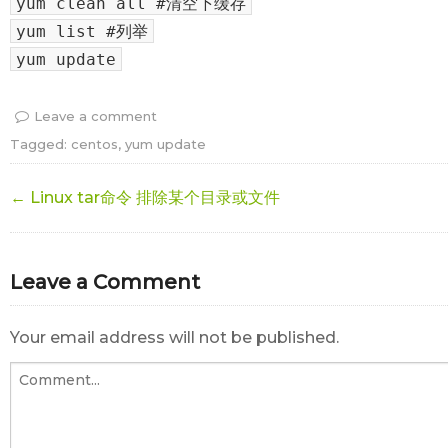
yum clean all #清空下缓存
yum list #列举
yum update
Leave a comment
Tagged:
centos
,
yum update
← Linux tar命令 排除某个目录或文件
Leave a Comment
Your email address will not be published.