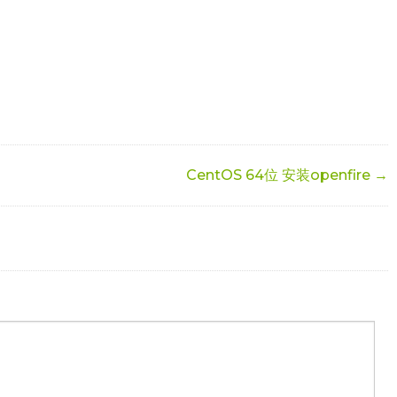
CentOS 64位 安装openfire →