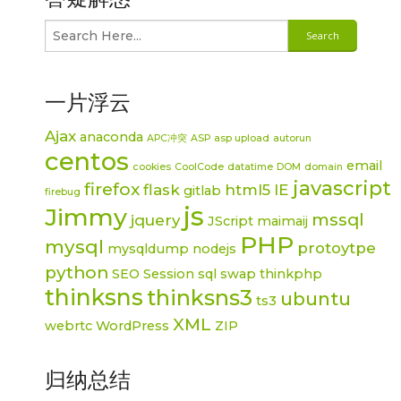
一片浮云
Ajax
anaconda
APC冲突
ASP
asp upload
autorun
centos
email
cookies
CoolCode
datatime
DOM
domain
javascript
firefox
flask
html5
IE
gitlab
firebug
js
Jimmy
mssql
jquery
JScript
maimaij
PHP
mysql
protoytpe
mysqldump
nodejs
python
SEO
Session
sql
swap
thinkphp
thinksns
thinksns3
ubuntu
ts3
XML
webrtc
WordPress
ZIP
归纳总结