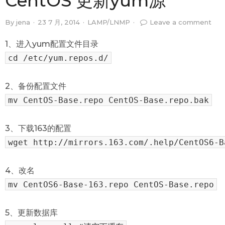
CentOS 更新yum源
By
jena
·
23 7 月, 2014
·
LAMP/LNMP
·
Leave a comment
1、进入yum配置文件目录
cd /etc/yum.repos.d/
2、备份配置文件
mv CentOS-Base.repo CentOS-Base.repo.bak
3、下载163的配置
wget http://mirrors.163.com/.help/CentOS6-B
4、改名
mv CentOS6-Base-163.repo CentOS-Base.repo
5、更新数据库