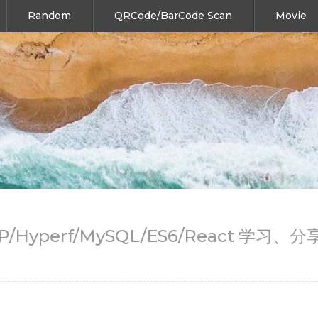
Random
QRCode/BarCode Scan
Movie
HP/Hyperf/MySQL/ES6/React 学习