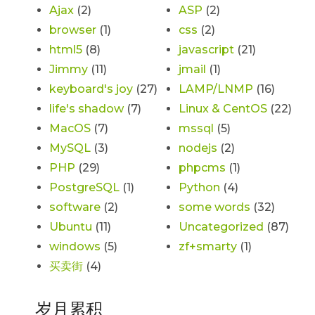
Ajax
(2)
ASP
(2)
browser
(1)
css
(2)
html5
(8)
javascript
(21)
Jimmy
(11)
jmail
(1)
keyboard's joy
(27)
LAMP/LNMP
(16)
life's shadow
(7)
Linux & CentOS
(22)
MacOS
(7)
mssql
(5)
MySQL
(3)
nodejs
(2)
PHP
(29)
phpcms
(1)
PostgreSQL
(1)
Python
(4)
software
(2)
some words
(32)
Ubuntu
(11)
Uncategorized
(87)
windows
(5)
zf+smarty
(1)
买卖街
(4)
岁月累积