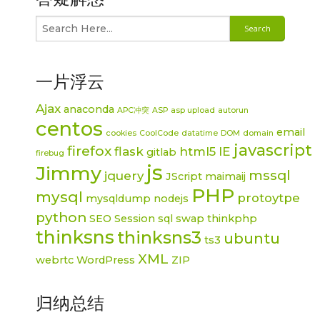
一片浮云
Ajax
anaconda
APC冲突
ASP
asp upload
autorun
centos
email
cookies
CoolCode
datatime
DOM
domain
javascript
firefox
flask
html5
IE
gitlab
firebug
js
Jimmy
mssql
jquery
JScript
maimaij
PHP
mysql
protoytpe
mysqldump
nodejs
python
SEO
Session
sql
swap
thinkphp
thinksns
thinksns3
ubuntu
ts3
XML
webrtc
WordPress
ZIP
归纳总结