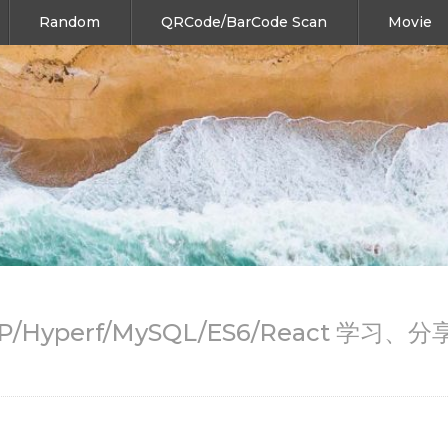
Random
QRCode/BarCode Scan
Movie
HP/Hyperf/MySQL/ES6/React 学习