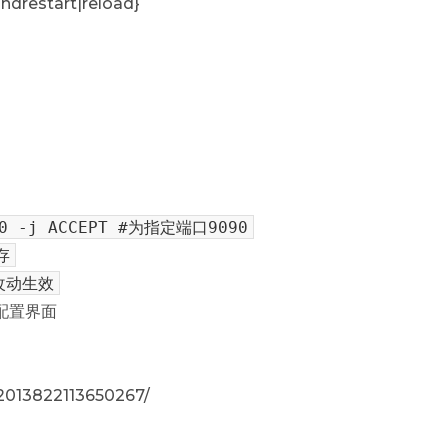
ondrestart|reload}
090 -j ACCEPT #为指定端口9090
存
便改动生效
入配置界面
52013822113650267/