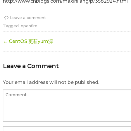
http://www.cnblogs.com/maxinliang/p/3582924.html
Leave a comment
Tagged:
openfire
← CentOS 更新yum源
Leave a Comment
Your email address will not be published.