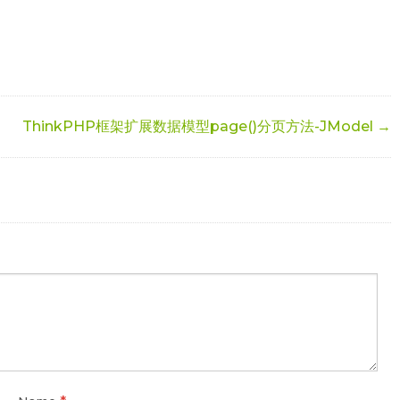
ThinkPHP框架扩展数据模型page()分页方法-JModel →